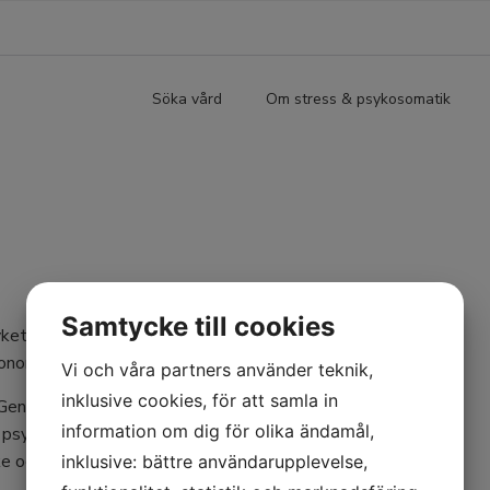
Söka vård
Om stress & psykosomatik
Samtycke till cookies
yket och det somatiska? Kroppen och
tonoma nervsystemet att göra?
Vi och våra partners använder teknik,
inklusive cookies, för att samla in
. Genom att koppla ihop och föra samman
information om dig för olika ändamål,
t psykologiska och det somatiska fältet
e och soma på ett lättillgängligt sätt.
inklusive: bättre användarupplevelse,