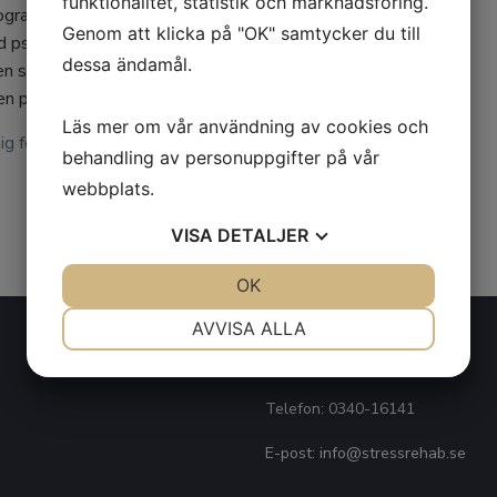
funktionalitet, statistik och marknadsföring.
rogrammet men föreläsningen vänder sig till
Genom att klicka på "OK" samtycker du till
d psykosomatiska besvär och ger en inblick i
dessa ändamål.
en spännande värld. Psykosomatiken är
ken patientgrupp man träffar.
Läs mer om vår användning av cookies och
g för mer information.
behandling av personuppgifter på vår
webbplats.
VISA
DETALJER
JA
NEJ
OK
JA
NEJ
NÖDVÄNDIG
INSTÄLLNINGAR
AVVISA ALLA
Kontakt
JA
NEJ
JA
NEJ
MARKNADSFÖRING
STATISTIK
Telefon:
0340-16141
E-post:
info@stressrehab.se